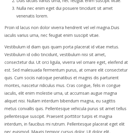
Duis iaculis varius urna, nec feugiat enim suscipit vitae.
Nulla nec enim eget dui posuere tincidunt sit amet
venenatis lorem.
Proin id lacus non dolor viverra hendrerit vel vel magna.Duis
iaculis varius urna, nec feugiat enim suscipit vitae.
Vestibulum id diam quis quam porta placerat id vitae metus.
Vestibulum id odio tincidunt, vestibulum nisi sit amet,
consectetur dui. Ut orci ligula, viverra vel ornare eget, eleifend at
est. Sed malesuada fermentum purus, at ornare elit consectetur
quis. Cum sociis natoque penatibus et magnis dis parturient
montes, nascetur ridiculus mus. Cras congue, felis in congue
iaculis, elit enim molestie urna, ut accumsan augue magna
aliquet nisi. Nullam interdum bibendum magna, eu sagittis
metus convallis quis. Pellentesque vehicula purus sit amet tellus
pellentesque suscipit. Praesent porttitor turpis et magna
interdum, in faucibus mi rutrum. Pellentesque placerat eget elit
nec euismod. Mauris tempor cursus dolor. Ut dolor elit,