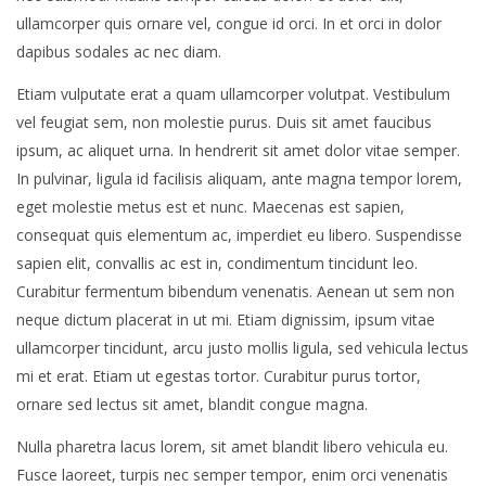
ullamcorper quis ornare vel, congue id orci. In et orci in dolor
dapibus sodales ac nec diam.
Etiam vulputate erat a quam ullamcorper volutpat. Vestibulum
vel feugiat sem, non molestie purus. Duis sit amet faucibus
ipsum, ac aliquet urna. In hendrerit sit amet dolor vitae semper.
In pulvinar, ligula id facilisis aliquam, ante magna tempor lorem,
eget molestie metus est et nunc. Maecenas est sapien,
consequat quis elementum ac, imperdiet eu libero. Suspendisse
sapien elit, convallis ac est in, condimentum tincidunt leo.
Curabitur fermentum bibendum venenatis. Aenean ut sem non
neque dictum placerat in ut mi. Etiam dignissim, ipsum vitae
ullamcorper tincidunt, arcu justo mollis ligula, sed vehicula lectus
mi et erat. Etiam ut egestas tortor. Curabitur purus tortor,
ornare sed lectus sit amet, blandit congue magna.
Nulla pharetra lacus lorem, sit amet blandit libero vehicula eu.
Fusce laoreet, turpis nec semper tempor, enim orci venenatis