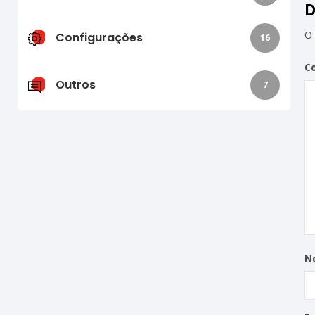
D
O 
Configurações
16
C
Outros
7
N