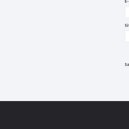
E
Si
S