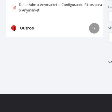
DauerAdm x Anymarket – Configurando filtros para
E
o Anymarket
Outros
Si
7
S