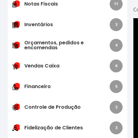
Notas Fiscais
11
C
Inventários
3
Orçamentos, pedidos e
4
encomendas
Vendas Caixa
6
Financeiro
5
Controle de Produção
2
Fidelização de Clientes
3